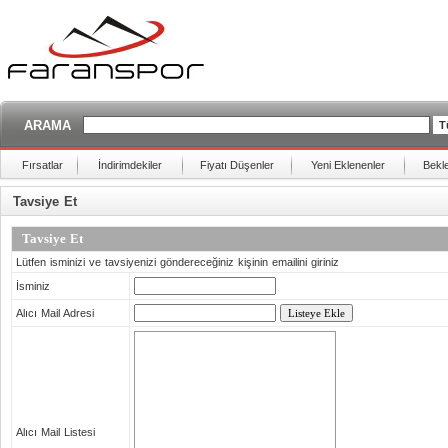
ARAMA
Fırsatlar
İndirimdekiler
Fiyatı Düşenler
Yeni Eklenenler
Bekl
Tavsiye Et
Tavsiye Et
Lütfen isminizi ve tavsiyenizi göndereceğiniz kişinin emailini giriniz
İsminiz
Alıcı Mail Adresi
Alıcı Mail Listesi