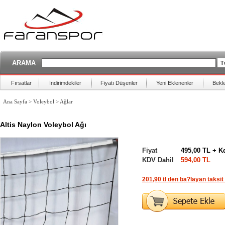
ARAMA
Fırsatlar
İndirimdekiler
Fiyatı Düşenler
Yeni Eklenenler
Bekl
Ana Sayfa
>
Voleybol
>
Ağlar
Altis Naylon Voleybol Ağı
Fiyat
495,00 TL + K
KDV Dahil
594,00 TL
201,90 tl den ba?layan taksit